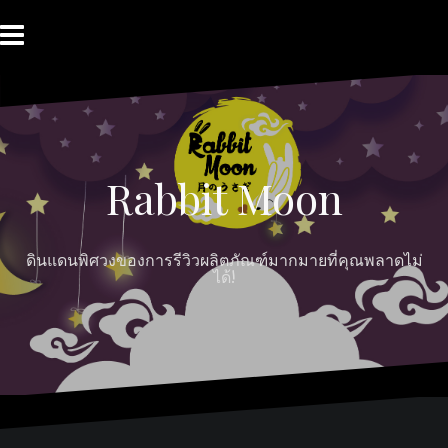
Skip
to
content
HOME
ABOUT
Moon
RABBIT’S
CONTACT
MOON
Myths
REVIEW
MOON
Rabbit Moon
ดินแดนพิศวงของการรีวิวผลิตภัณฑ์มากมายที่คุณพลาดไม่
ได้!