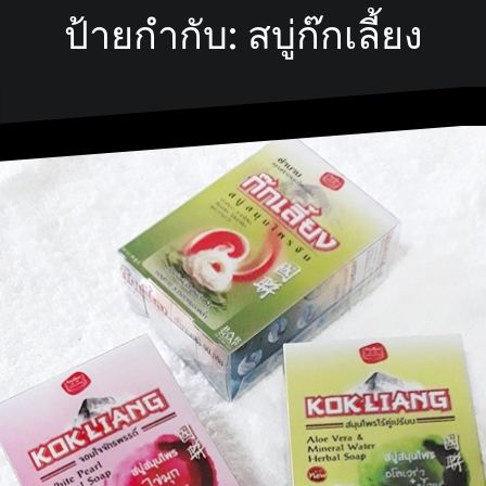
ป้ายกำกับ:
สบู่ก๊กเลี้ยง