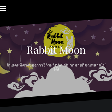
Skip
to
content
HOME
ABOUT
Moon
RABBIT’S
CONTACT
MOON
Myths
REVIEW
MOON
Rabbit Moon
ดินแดนพิศวงของการรีวิวผลิตภัณฑ์มากมายที่คุณพลาดไม่
ได้!