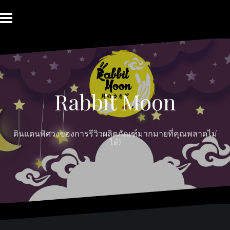
Skip
to
content
HOME
ABOUT
Moon
RABBIT’S
CONTACT
MOON
Myths
REVIEW
MOON
Rabbit Moon
ดินแดนพิศวงของการรีวิวผลิตภัณฑ์มากมายที่คุณพลาดไม่
ได้!