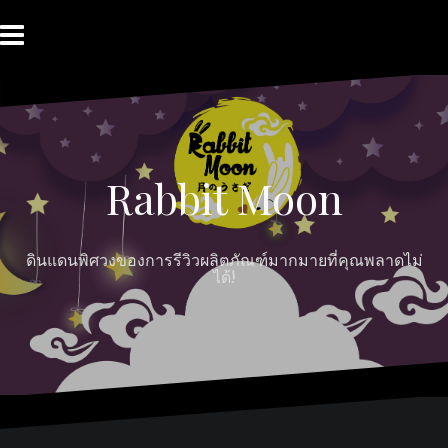
Skip
to
content
HOME
ABOUT
Moon
RABBIT’S
CONTACT
MOON
Myths
REVIEW
MOON
Rabbit Moon
ดินแดนพิศวงของการรีวิวผลิตภัณฑ์มากมายที่คุณพลาดไม่
ได้!