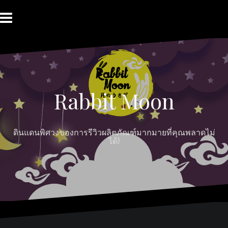
Skip
to
content
HOME
ABOUT
Moon
RABBIT’S
CONTACT
MOON
Myths
REVIEW
MOON
Rabbit Moon
ดินแดนพิศวงของการรีวิวผลิตภัณฑ์มากมายที่คุณพลาดไม่
ได้!