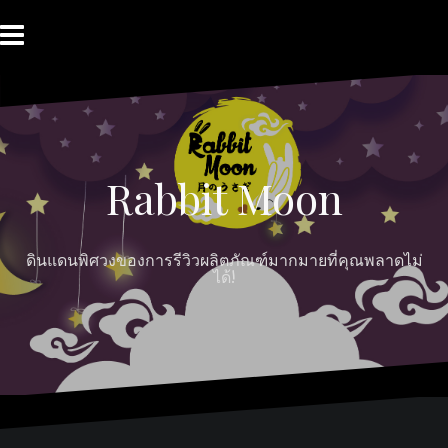
Skip
to
content
HOME
ABOUT
Moon
RABBIT’S
CONTACT
MOON
Myths
REVIEW
MOON
Rabbit Moon
ดินแดนพิศวงของการรีวิวผลิตภัณฑ์มากมายที่คุณพลาดไม่
ได้!