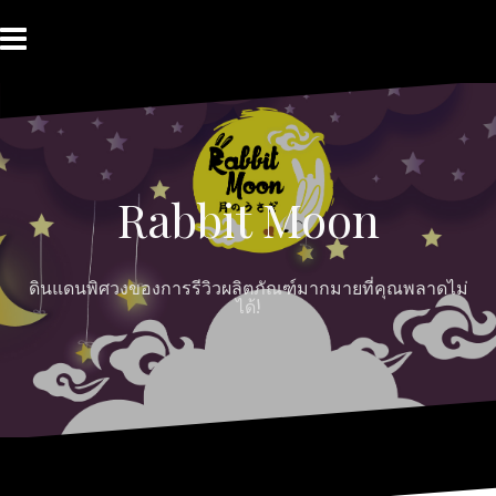
Skip
to
content
HOME
ABOUT
Moon
RABBIT’S
CONTACT
MOON
Myths
REVIEW
MOON
Rabbit Moon
ดินแดนพิศวงของการรีวิวผลิตภัณฑ์มากมายที่คุณพลาดไม่
ได้!