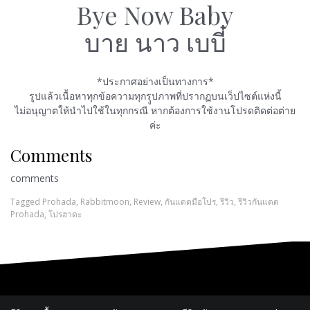
Bye Now Baby
บาย นาว เบบี๋
*ประกาศอย่างเป็นทางการ*
รูปแล้วเนื้อหาทุกข้อความทุกรุูปภาพที่ปรากฏบนเว็ปไซต์แห่งนี้
ไม่อนุญาตให้นำไปใช้ในทุกกรณี หากต้องการใช้งานโปรดติดต่อต่าย
ค่ะ
Comments
comments
Tagged
Prohada
,
Rabbitmoon
,
Review
,
กันแดดมือโปร
,
รีวิว
,
รีวิวกันแดด
Prohada
,
โปรฮาดะ
แนะแนว