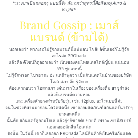
*นางมาเป็นหลอดๆ แบบนี้จ้ะ สังเกตว่าสูตรนี้คือสีชมพู Aura &
Bright*
Brand Gossip : เมาส์
แบรนด์ (ข้ามได้)
บอกเลยว่า พวกเธอไม่รู้จักแบรนด์นี้แน่นอน ใช่สิ! อิชั้นเองก็ไม่รู้จัก
อะไรอ่ะ PROhada
แล้วคือ ดีไซน์ก็ดูออกเลยว่า เป็นของคนไทยแต่สไตล์ญี่ปุ่น แน่นอน
555 พูดแบบนี้
ไม่รู้จักหรอก โปรฮาดะ อ่ะ แต่ถ้าพูดว่า เป็นกันแดดในบ้านของบริษัท
โอสถสภา อ๊ะ รู้จักกก
ต้องเล่าก่อนว่า โอสถสภา เด่นมากในเรื่องของเครื่องดื่ม ยาชูกำลัง
แล้วก็แบรนด์ความหอม
และเครื่องสำอางสำหรับวัยรุ่น เช่น 12plus, อะไรแบบนี้ค่ะ
จนในช่วงที่ผ่านมาก่อนโควิดนิดนึง เขาออกผลิตภัณฑ์สกินแคร์น่ารักๆ
มาคอลหนึ่ง
นั้นคือ สกินแคร์ลูกอมโอเล่ แล้วจู่ๆก็ขายดิบขายดี เพราะเขามีสเปรย์
แอลกอฮอล์กลิ่นโอเล่น่ะ
ดังนั้น ในวันนี้ เขาก็เลยออก PROhada ไลน์สินค้าที่เป็นครีมกันแดด