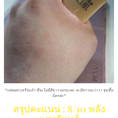
*แต่พอทาเสร็จแล้ว ชีจะไม่มีสีขาววอกนะคะ จะมีความแววาว ชุมชื้น
นิดๆค่ะ*
สรุปคะแนน : 8/10 พลัง