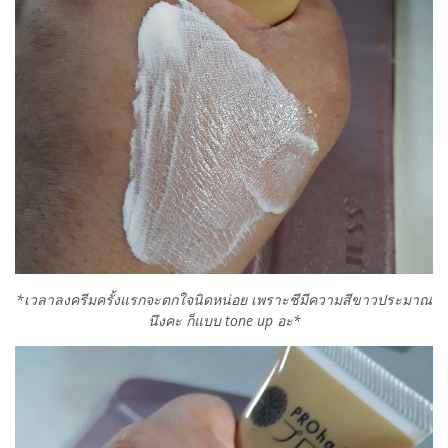
*เวลาลงครีมครั้งแรกจะตกใจนิดหน่อย เพราะชีมีความสีขาวประมาณ
นึงคะ ก็แบบ tone up อะ*