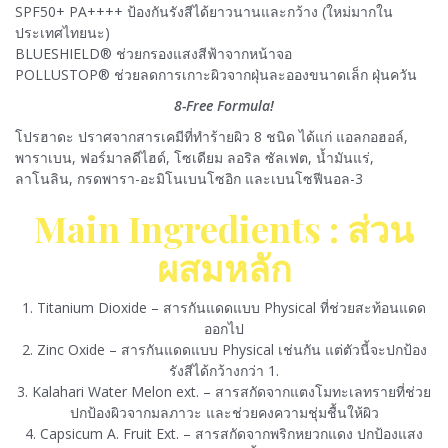
SPF50+ PA++++ ป้องกันรังสีได้ยาวนานและกว้าง (ใหม่มากใน
ประเทศไทยนะ)
BLUESHIELD® ช่วยกรองแสงสีฟ้าจากหน้าจอ
POLLUSTOP® ช่วยลดการเกาะผิวจากฝุ่นละอองขนาดเล็ก ฝุ่นควัน
8-Free Formula!
โปรฮาดะ ปราศจากสารเคมีที่ทำร้ายผิว 8 ชนิด ได้แก่ แอลกอฮอล์,
พาราเบน, ฟอร์มาลดีไฮด์, โซเดียม ลอริล ซัลเฟต, น้ำมันแร่,
ลาโนลิน, กรดพารา-อะมิโนเบนโซอิก และเบนโซฟีนอล-3
Main Ingredients : ส่วน
ผสมหลัก
1. Titanium Dioxide – สารกันแดดแบบ Physical ที่ช่วยสะท้อนแดด
ออกไป
2. Zinc Oxide – สารกันแดดแบบ Physical เช่นกัน แต่ตัวนี้จะปกป้อง
รังสีได้กว้างกว่า 1.
3. Kalahari Water Melon ext. – สารสกัดจากแตงโมทะเลทรายที่ช่วย
ปกป้องผิวจากมลภาวะ และช่วยคงความชุ่มชื้นให้ผิว
4. Capsicum A. Fruit Ext. – สารสกัดจากพริกหยวกแดง ปกป้องแสง