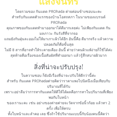
แสงจันทร์
โดยรวมของ กันแดด PROhada ต่ายค่อนข้างชอบนะคะ
สำหรับกันแดดตัวแรกของบ้านโอสถสภา ในนามของแบรนด์
PROhada
คุณภาพของกันแดดทำมาออกมาได้ดีมากเลยค่ะ ไม่เพียงกันแดด กัน
มลภาวะ กันรังสีที่จากจอ
แถมยังกันฝุ่นละอองไม่ให้มาเกาะผิวได้อีก อันนี้คือ ดีมากจริง แล้วความ
ปลอดภัยก็คือขั้นสุด
ไม่มี 8 สารที่อาจทำให้ระคายเคือง อันนี้ ต่ายว่าคนผิวแพ้ง่ายก็ใช้ได้ค่ะ
สุดท้ายคือเรื่องของเนื้อสัมผัสที่ทำออกมา แล้วรู้สึกสบายผิวมาก
สิ่งที่น่าจะปรับปรุง!
ในความชอบ ก็ยังมีเรื่องที่น่าจะปรับให้ดีกว่านี้ค่ะ
สำหรับ กันแดด PROhadaต่ายคิดว่าราคาแพงไปนิดนึงเมื่อเทียบกับ
ปริมาณที่ได้รับ
เพราะอย่าลืมว่าการทากันแดดให้ดีให้ได้ผลคือการทาในปริมาณที่เพียง
พอกับใบหน้า
ของเรานะคะ เช่น อย่างของต่ายต่ายจะวัดจากข้อนิ้วก้อย แล้วทา 2
ครั้ง เพื่อให้ครบ
ทั้งใบหน้าและลำคอ เลย ซึ่งถ้าใช้ปริมาณแบบนี้กับน้องคนนี้คิดว่า