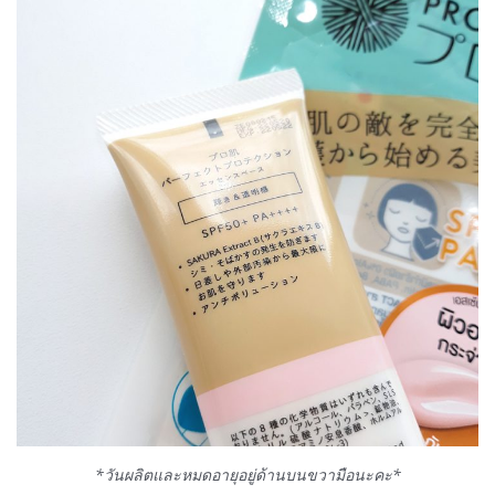
*วันผลิตและหมดอายุอยู่ด้านบนขวามือนะคะ*