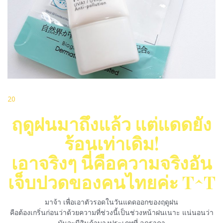
2
0
ฤดูฝนมาถึงแล้ว แต่แดดยัง
ร้อนเท่าเดิม!
เอาจริงๆ นี่คือความจริงอัน
เจ็บปวดของคนไทยค่ะ T^T
มาจ้า เพื่อเอาตัวรอดในวันแดดออกของฤดูฝน
คือต้องเกริ่นก่อนว่าด้วยความที่ช่วงนี้เป็นช่วงหน้าฝนเนาะ แน่นอนว่า
มันจะมีสินค้าบางประเภทที่ ลดราคา