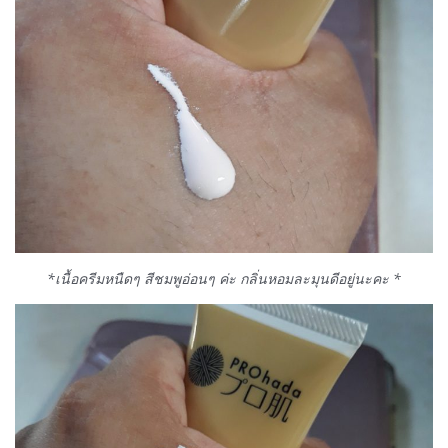
*เนื้อครีมหนืดๆ สีชมพูอ่อนๆ ค่ะ กลิ่นหอมละมุนดีอยู่นะคะ *