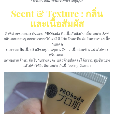
*ตามสไตล์แบรนด์ไทยหัวใจญี่ปุ่น*
Scent & Texture : กลิ่น
และเนื้อสัมผัส
สิ่งที่ต่ายชอบของ กันแดด PROhada คือเนื้อสัมผัสกับกลิ่นเลยค่ะ &^^
กลิ่นหอมอ่อนๆ ออกแนวดอกไม้ ผลไม้ ใช้แล้วสดชื่นค่ะ ในส่วนของเนื้อ
กันแดด
ฅเขาจะเป็นเนื้อครีมสีชมพูอ่อนๆแกมสีขาว เนื้อค่อนข้างแน่นไปทาง
ครีมเลยค่ะ
แต่พอทาแล้วนุ่มลื่นไปกับผิวเลยค่ะ แล้วท้ายที่สุดจะได้ความชุ่มชื้นนิดๆ
แต่ไม่ทำให้ผิวมันเลยค่ะ อันนี้ feeling ดีเลยล่ะ