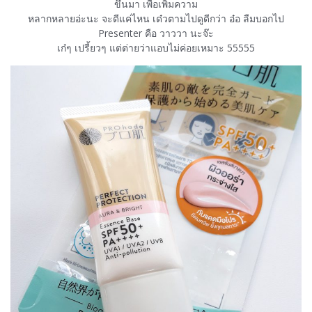
ขึ้นมา เพื่อเพิ่มความ
หลากหลายอ่ะนะ จะดีแค่ไหน เด๋วตามไปดูดีกว่า อ๋อ ลืมบอกไป
Presenter คือ วาววา นะจ๊ะ
เก๋ๆ เปรี้ยวๆ แต่ต่ายว่าแอบไม่ค่อยเหมาะ 55555