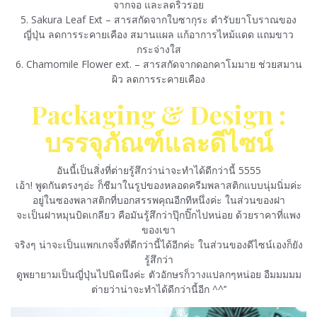
จากจอ และลดริ้วรอย
5. Sakura Leaf Ext – สารสกัดจากใบซากุระ ตำรับยาโบราณของ
ญี่ปุ่น ลดการระคายเคือง สมานแผล แก้อาการไหม้แดด แถมขาว
กระจ่างใส
6. Chamomile Flower ext. – สารสกัดจากดอกคาโมมาย ช่วยสมาน
ผิว ลดการระคายเคือง
Packaging & Design :
บรรจุภัณฑ์และดีไซน์
อันนี้เป็นสิ่งที่ต่ายรู้สึกว่าน่าจะทำได้ดีกว่านี้ 5555
เอ้า! พูดกันตรงๆอ่ะ ก็ชีมาในรูปของหลอดครีมพลาสติกแบบนุ่มนิ่มค่ะ
อยู่ในซองพลาสติกที่บอกสรรพคุณอีกทีหนึ่งค่ะ ในส่วนของฝา
จะเป็นฝาหมุนบิดเกลียว คือมันรู้สึกว่าปุ๊กปิ๊กไปหน่อย ด้วยราคาที่แพง
ของเขา
จริงๆ น่าจะเป็นแพกเกจจิ้งที่ดีกว่านี้ได้อีกค่ะ ในส่วนของดีไซน์เองก็ยัง
รู้สึกว่า
ดูพยายามเป็นญี่ปุ่นไปนิดนึงค่ะ ตัวอักษรก็วางแปลกๆหน่อย อืมมมมม
ต่ายว่าน่าจะทำได้ดีกว่านี้อีก ^^’’