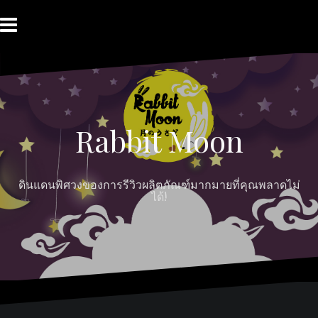
Skip
to
content
HOME
ABOUT
Moon
RABBIT’S
CONTACT
MOON
Myths
REVIEW
MOON
Rabbit Moon
ดินแดนพิศวงของการรีวิวผลิตภัณฑ์มากมายที่คุณพลาดไม่
ได้!