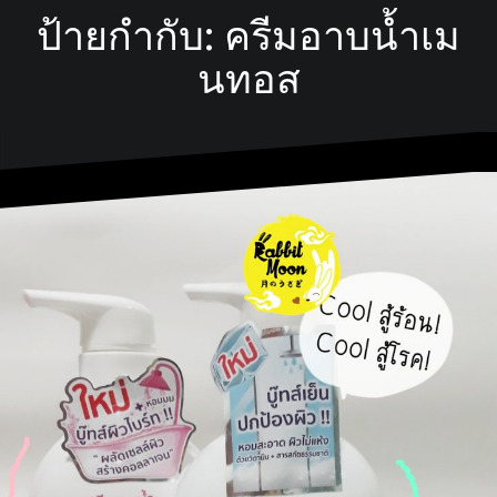
ป้ายกำกับ:
ครีมอาบนํ้าเม
นทอส