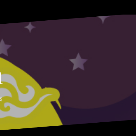
HOME
ABOUT
Moon
RABBIT’S
CONTACT
MOON
Myths
REVIEW
MOON
n
้!