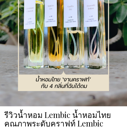
รีวิวน้ำหอม Lembic น้ำหอมไทย
คุณภาพระดับคราฟท์ Lembic