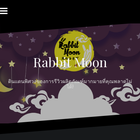
Skip
to
content
HOME
ABOUT
Moon
RABBIT’S
CONTACT
MOON
Myths
REVIEW
MOON
Rabbit Moon
ดินแดนพิศวงของการรีวิวผลิตภัณฑ์มากมายที่คุณพลาดไม่
ได้!