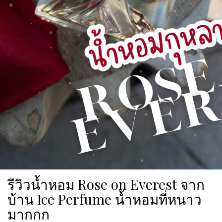
รีวิวน้ำหอม Rose on Everest จาก
บ้าน Ice Perfume น้ำหอมที่หนาว
มากกก