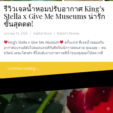
รีวิวเจลน้ำหอมปรับอากาศ King’s
Stella x Give Me Museums น่ารัก
ขั้นสุดดด!
มกราคม 16, 2025
Rabbit Moon
Rabbit’s Review
King’s Stella x Give Me Museum
ครั้งแรก! ที่เจลน้ำหอมปรับ
อากาศแบรนด์ดังไปคอลแลปส์กับศิลปินนักวาดคนสวย คุณออย – คน
ธรัตน์ เตชะไตรศร ที่โด่งดังจากภาพวาดสีน้ำของทุ่งดอกไม้หลากสี
Continue reading …