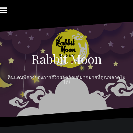
Skip
to
content
HOME
ABOUT
Moon
RABBIT’S
CONTACT
MOON
Myths
REVIEW
MOON
Rabbit Moon
ดินแดนพิศวงของการรีวิวผลิตภัณฑ์มากมายที่คุณพลาดไม่
ได้!