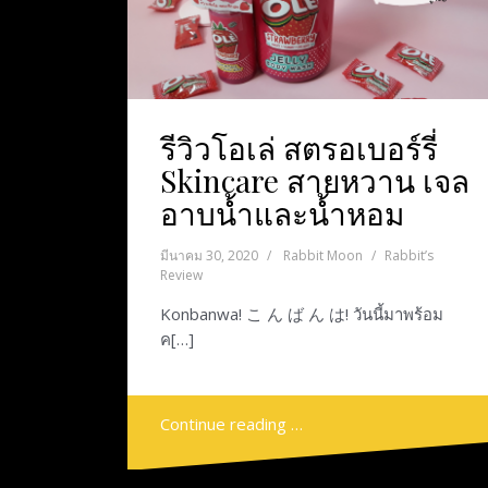
รีวิวโอเล่ สตรอเบอร์รี่
Skincare สายหวาน เจล
อาบนํ้าและนํ้าหอม
มีนาคม 30, 2020
Rabbit Moon
Rabbit’s
Review
Konbanwa! こ ん ば ん は! วันนี้มาพร้อม
ค[…]
Continue reading …