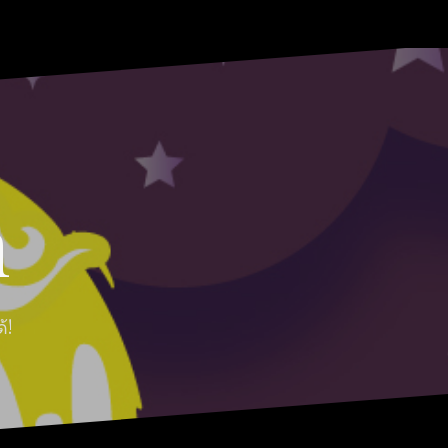
HOME
ABOUT
Moon
RABBIT’S
CONTACT
MOON
Myths
REVIEW
MOON
n
้!