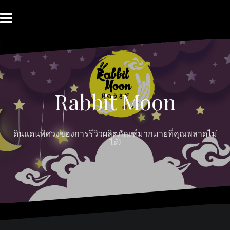
Skip
to
content
HOME
ABOUT
Moon
RABBIT’S
CONTACT
MOON
Myths
REVIEW
MOON
Rabbit Moon
ดินแดนพิศวงของการรีวิวผลิตภัณฑ์มากมายที่คุณพลาดไม่
ได้!