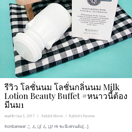
รีวิว โลชั่นนม โลชั่นกลิ่นนม Milk
Lotion Beauty Buffet #หนาวนี้ต้อง
มีนม1
พฤศจิกายน 5, 2017
Rabbit Moon
Rabbit’s Review
Konbanwa! こ ん ば ん は! Hi ชะนีเฟรนด์แ[…]