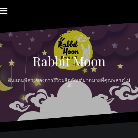
Skip
to
content
HOME
ABOUT
Moon
RABBIT’S
CONTACT
MOON
Myths
REVIEW
MOON
Rabbit Moon
ดินแดนพิศวงของการรีวิวผลิตภัณฑ์มากมายที่คุณพลาดไม่
ได้!