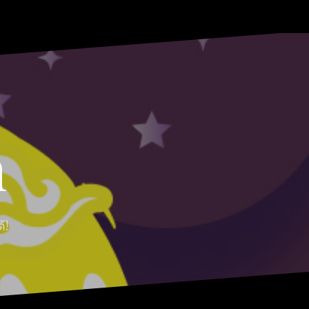
HOME
ABOUT
Moon
RABBIT’S
CONTACT
MOON
Myths
REVIEW
MOON
n
้!