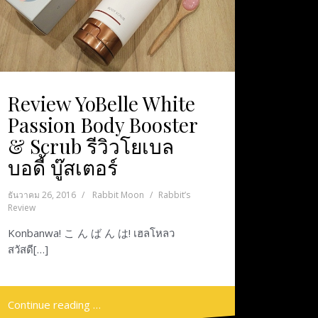
Review YoBelle White
Passion Body Booster
& Scrub รีวิวโยเบล
บอดี้ บู๊สเตอร์
ธันวาคม 26, 2016
Rabbit Moon
Rabbit’s
Review
Konbanwa! こ ん ば ん は! เฮลโหลว
สวัสดี[…]
Continue reading …