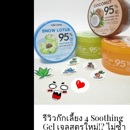
รีวิวก๊กเลี้ยง 4 Soothing
Gel เจลสูตรใหม่!? ไม่ซํ้า