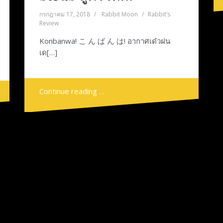
กรกฎาคม 17, 2018
Rabbit Moon
Rabbit’s
Review
Konbanwa! こ ん ば ん は! อากาศเด๋วฝน
เด[…]
Continue reading …