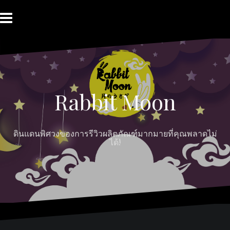
Skip
to
content
HOME
ABOUT
Moon
RABBIT’S
CONTACT
MOON
Myths
REVIEW
MOON
Rabbit Moon
ดินแดนพิศวงของการรีวิวผลิตภัณฑ์มากมายที่คุณพลาดไม่
ได้!