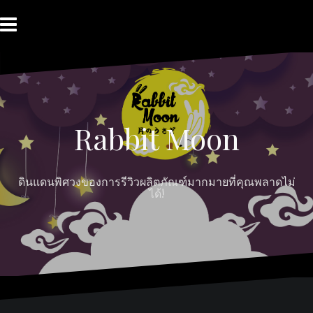
Skip
to
content
HOME
ABOUT
Moon
RABBIT’S
CONTACT
MOON
Myths
REVIEW
MOON
Rabbit Moon
ดินแดนพิศวงของการรีวิวผลิตภัณฑ์มากมายที่คุณพลาดไม่
ได้!