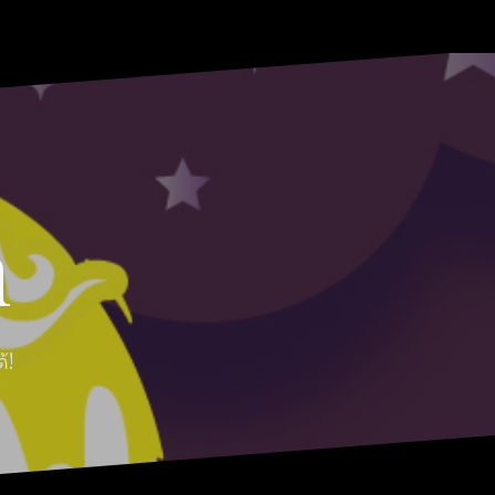
HOME
ABOUT
Moon
RABBIT’S
CONTACT
MOON
Myths
REVIEW
MOON
n
้!