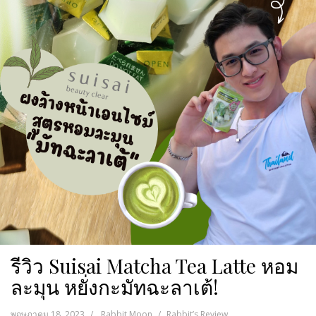
รีวิว Suisai Matcha Tea Latte หอม
ละมุน หยั่งกะมัทฉะลาเต้!
พฤษภาคม 18, 2023
Rabbit Moon
Rabbit’s Review