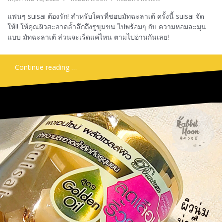
แฟนๆ suisai ต้องรัก! สำหรับใครที่ชอบมัทฉะลาเต้ ครั้งนี้ suisai จัด
ให้!! ให้คุณผิวสะอาดล้ำลึกถึงรูขุมขน ไปพร้อมๆ กับ ความหอมละมุน
แบบ มัทฉะลาเต้ ส่วนจะเริ่ดแค่ไหน ตามไปอ่านกันเลย!
Continue reading …