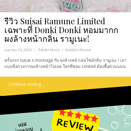
รีวิว Suisai Ramune Limited
เฉพาะที่ Donki Donki หอมมากก
ผงล้างหน้ากลิ่น รามูเนะ!
เมษายน 16, 2024
Rabbit Moon
Rabbit’s Review
ครั้งแรก suisai x morinaga กับ ผงล้างหน้าเอนไซม์กลิ่น รามูเนะ ! เอา
แบบช็อกวงการผงล้างหน้าไปเลย ใครที่ชอบ Limited ต้องซื้อด่วนนนน
Continue reading …