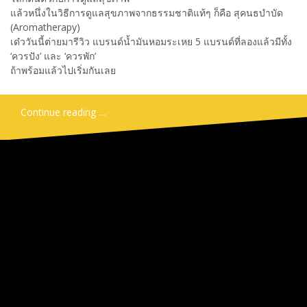
แล้วหนึ่งในวิธีการดูแลสุขภาพจากธรรมชาติแท้ๆ ก็คือ สุคนธบำบัด
(Aromatherapy)
เด๋ววันนี้ต่ายมารีวิว แบรนด์น้ำมันหอมระเหย 5 แบรนด์ที่ลองแล้วมีทั้ง
‘ควรปัง’ และ ‘ควรพัก’
ถ้าพร้อมแล้วไปเริ่มกันเลย
Continue reading …