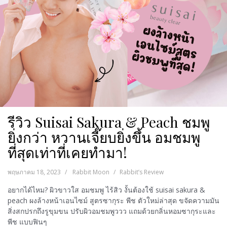
รีวิว Suisai Sakura & Peach ชมพู
ยิ่งกว่า หวานเจี๊ยบยิ่งขึ้น อมชมพู
ที่สุดเท่าที่เคยทำมา!
พฤษภาคม 18, 2023
Rabbit Moon
Rabbit’s Review
อยากได้ไหม? ผิวขาวใส อมชมพู ไร้สิว งั้นต้องใช้ suisai sakura &
peach ผงล้างหน้าเอนไซม์ สูตรซากุระ พีช ตัวใหม่ล่าสุด ขจัดความมัน
สิ่งสกปรกถึงรูขุมขน ปรับผิวอมชมพูววว แถมด้วยกลิ่นหอมซากุระและ
พีช แบบฟินๆ