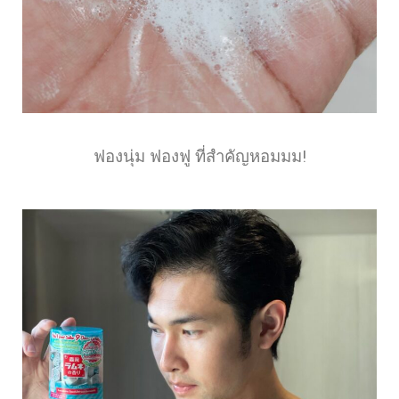
ฟองนุ่ม ฟองฟู ที่สำคัญหอมมม!