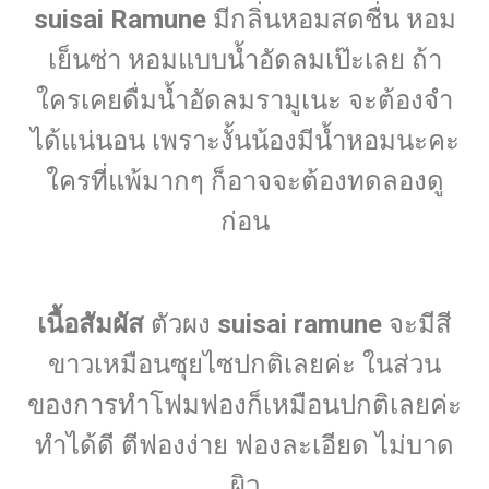
suisai Ramune
มีกลิ่นหอมสดชื่น หอม
เย็นซ่า หอมแบบน้ำอัดลมเป๊ะเลย ถ้า
ใครเคยดื่มน้ำอัดลมรามูเนะ จะต้องจำ
ได้แน่นอน เพราะงั้นน้องมีน้ำหอมนะคะ
ใครที่แพ้มากๆ ก็อาจจะต้องทดลองดู
ก่อน
เนื้อสัมผัส
ตัวผง
suisai ramune
จะมีสี
ขาวเหมือนซุยไซปกติเลยค่ะ ในส่วน
ของการทำโฟมฟองก็เหมือนปกติเลยค่ะ
ทำได้ดี ตีฟองง่าย ฟองละเอียด ไม่บาด
ผิว