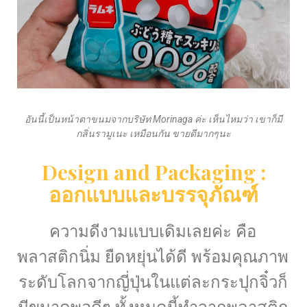
อันนี้เป็นหน้าตาขนมจากบริษัท Morinaga ค่ะ เห็นไหมว่า เขาก็มี
กลิ่นรามูเนะ เหมือนกัน ขายดีมากๆนะ
Design and Packaging :
ออกแบบและบรรจุ
ภัณฑ์
ความดีงามแบบเดิมเลยค่ะ คือ
พลาสติกนิ่ม ยืดหยุ่นได้ดี พร้อมคุณภาพ
ระดับโลกจากญี่ปุ่น
ในแต่ละกระปุกจิ๋วก็