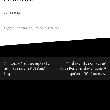
comments
Tagged
Rabbitmoon
,
Review
,
suisai
,
รีวิว
รีวิว แชมพู Natis แชมพูสำหรับ
รีวิวน้ำหอม illusion แบรนด์
คนผมร่วง ผมบาง ดีจริงไหม?
Atlaz Perfume น้ำหอมพ่อมด ที่
ไปดู!
คุณไม่เคยได้กลิ่นมาก่อน!