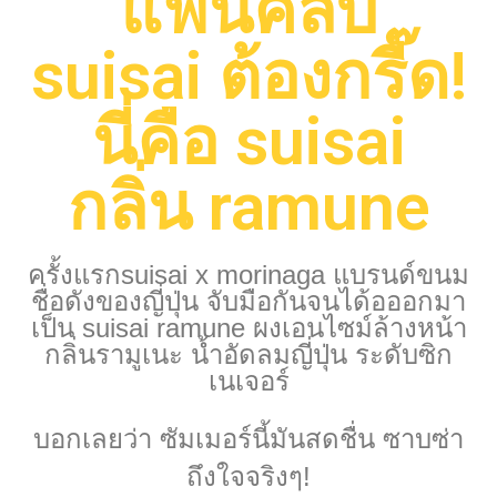
แฟนคลับ
suisai ต้องกรี๊ด!
นี่คือ suisai
กลิ่น ramune
ครั้งแรก
suisai x morinaga แบรนด์ขนม
ชื่อดังของญี่ปุ่น จับมือกันจนได้อออกมา
เป็น suisai ramune ผงเอนไซม์ล้างหน้า
กลิ่นรามูเนะ น้ำอัดลมญี่ปุ่น ระดับซิก
เนเจอร์
บอกเลยว่า ซัมเมอร์นี้มันสดชื่น ซาบซ่า
ถึงใจจริงๆ!