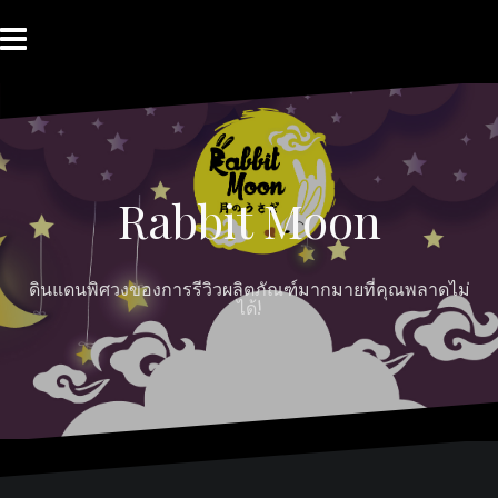
Skip
to
content
HOME
ABOUT
Moon
RABBIT’S
CONTACT
MOON
Myths
REVIEW
MOON
Rabbit Moon
ดินแดนพิศวงของการรีวิวผลิตภัณฑ์มากมายที่คุณพลาดไม่
ได้!