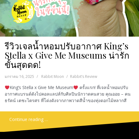
รีวิวเจลน้ำหอมปรับอากาศ King’s
Stella x Give Me Museums น่ารัก
ขั้นสุดดด!
มกราคม 16, 2025
Rabbit Moon
Rabbit’s Review
King’s Stella x Give Me Museum
ครั้งแรก! ที่เจลน้ำหอมปรับ
อากาศแบรนด์ดังไปคอลแลปส์กับศิลปินนักวาดคนสวย คุณออย – คน
ธรัตน์ เตชะไตรศร ที่โด่งดังจากภาพวาดสีน้ำของทุ่งดอกไม้หลากสี
Continue reading …